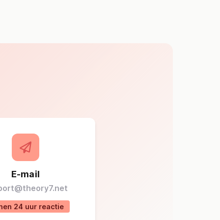
E-mail
port@theory7.net
nen 24 uur reactie