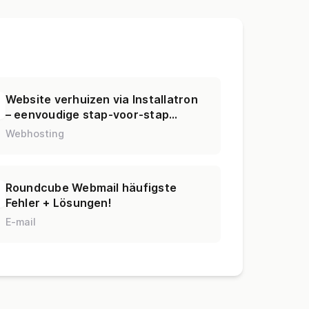
Website verhuizen via Installatron
– eenvoudige stap-voor-stap
handleiding
Webhosting
Roundcube Webmail häufigste
Fehler + Lösungen!
E-mail