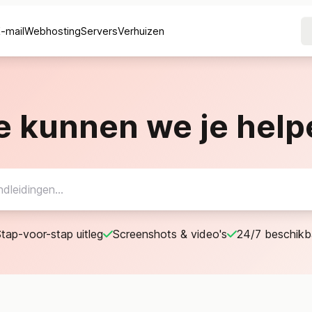
E-mail
Webhosting
Servers
Verhuizen
e kunnen we je help
tap-voor-stap uitleg
Screenshots & video's
24/7 beschikb