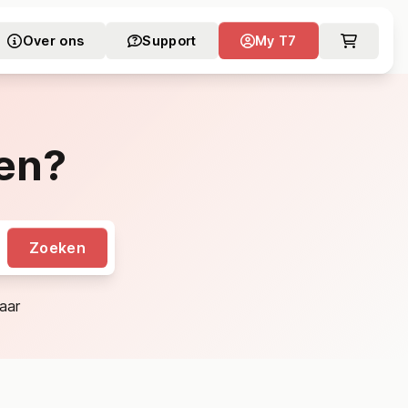
Over ons
Support
My T7
en?
Zoeken
aar